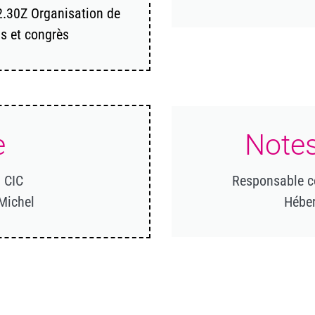
82.30Z Organisation de
ls et congrès
e
Notes
 CIC
Responsable c
Michel
Héber