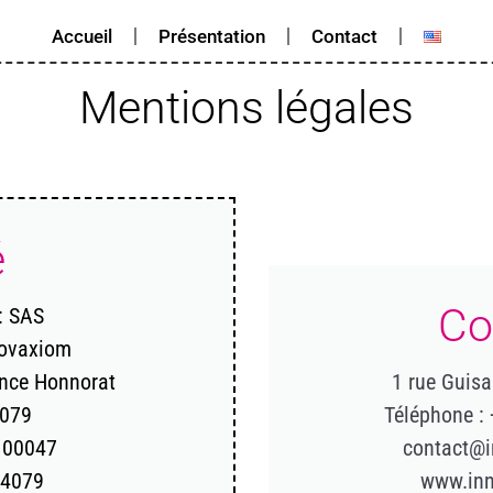
Accueil
Présentation
Contact
Mentions légales
é
Co
 : SAS
novaxiom
nce Honnorat
1 rue Guisa
 079
Téléphone :
9 00047
contact@
24079
www.in